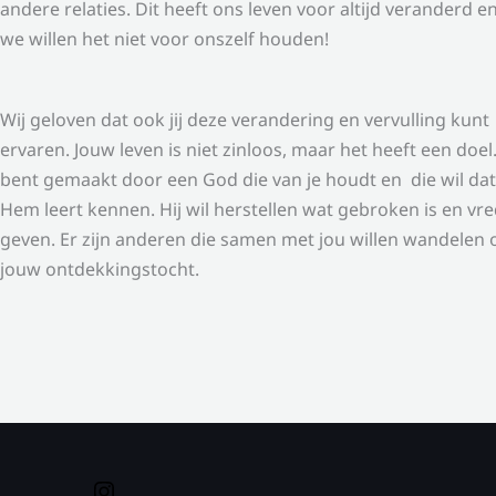
andere relaties. Dit heeft ons leven voor altijd veranderd e
we willen het niet voor onszelf houden!
Wij geloven dat ook jij deze verandering en vervulling kunt
ervaren. Jouw leven is niet zinloos, maar het heeft een doel.
bent gemaakt door een God die van je houdt en die wil dat
Hem leert kennen. Hij wil herstellen wat gebroken is en vr
geven. Er zijn anderen die samen met jou willen wandelen 
jouw ontdekkingstocht.
Instagram